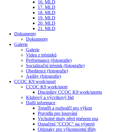
16. MLD
17. MLD
18. MLD
19. MLD
20. MLD
21. MLD
Dokumenty
Dokumenty
Galerie
Galerie
Videa z tréninků
Performance (fotografie)
Socializační trénink (fotografie)
Obedience (fotografie)
Agility (fotografie)
CCOC K9 work/sport
CCOC K9 work/sport
Disciplíny CCOC K9 work/sportu
Klubový a výcvikový řád
Další informace
Trenéři a rozhodčí pro výkon
Pravidla pro losování
Vrcholné tituly před jménem psa
Označení "CCOC" na výstroji
Odznaky pro výkonnostní třídy