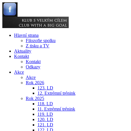
Hlavní strana
Filozofie spolku
Z tisku a TV
Aktuality
Kontakt
Kontakt
Odkazy
Akce
Akce
Rok 2026
123. LD
12. Extrémní trénink
Rok 2025
118. LD
11. Extrémní trénink
119. LD
120. LD
121. LD
122. LD