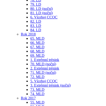
78. LD
79. LD
80. LD (noční)
81. LD (noční)
6. Víceboj CCOC
82. LD
83. LD
84. LD
Rok 2018
65. MLD
66. MLD
67. MLD
68. MLD
69. MLD
1. Extrémní trénink
70. MLD (noční)
2. Extrémní trénink
71. MLD (noční)
72. MLD
5. Víceboj CCOC
3. Extrémní trénink (noční)
73. MLD
74. MLD
Rok 2017
55. MLD