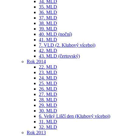
34. MLD
35. MLD
36. MLD
37. MLD
38. MLD
39. MLD
40. MLD (noční)
41. MLD
7. VLD (2. Klubový víceboj)
42. MLD
43. MLD (čertovský)
Rok 2014
22. MLD
23. MLD
24. MLD
25. MLD
26. MLD
27. MLD
28. MLD
29. MLD
30. MLD
6. Velký Liščí den (Klubový víceboj)
31. MLD
32. MLD
Rok 2013