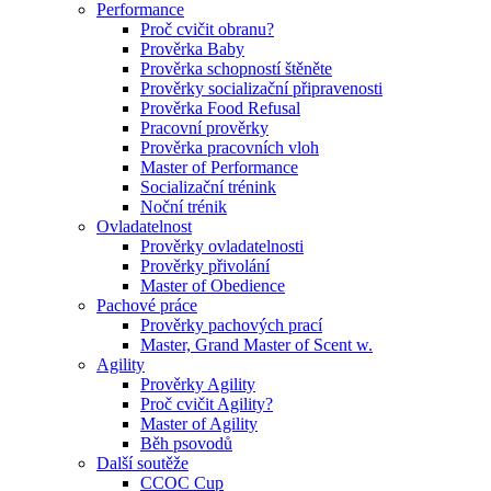
Performance
Proč cvičit obranu?
Prověrka Baby
Prověrka schopností štěněte
Prověrky socializační připravenosti
Prověrka Food Refusal
Pracovní prověrky
Prověrka pracovních vloh
Master of Performance
Socializační trénink
Noční trénik
Ovladatelnost
Prověrky ovladatelnosti
Prověrky přivolání
Master of Obedience
Pachové práce
Prověrky pachových prací
Master, Grand Master of Scent w.
Agility
Prověrky Agility
Proč cvičit Agility?
Master of Agility
Běh psovodů
Další soutěže
CCOC Cup