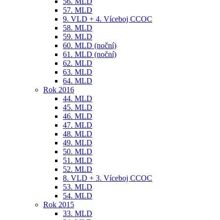
56. MLD
57. MLD
9. VLD + 4. Víceboj CCOC
58. MLD
59. MLD
60. MLD (noční)
61. MLD (noční)
62. MLD
63. MLD
64. MLD
Rok 2016
44. MLD
45. MLD
46. MLD
47. MLD
48. MLD
49. MLD
50. MLD
51. MLD
52. MLD
8. VLD + 3. Víceboj CCOC
53. MLD
54. MLD
Rok 2015
33. MLD