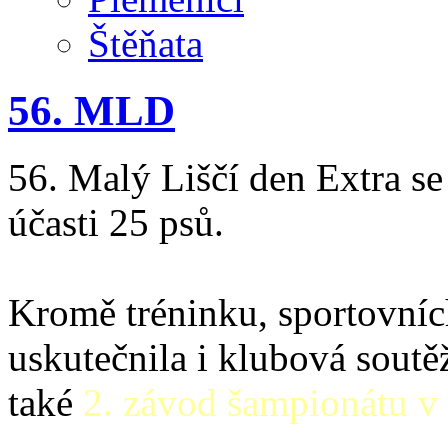
Štěňata
56. MLD
56. Malý Liščí den Extra se
účasti 25 psů.
Kromě tréninku, sportovníc
uskutečnila i klubová soutě
také
2. závod šampionátu v