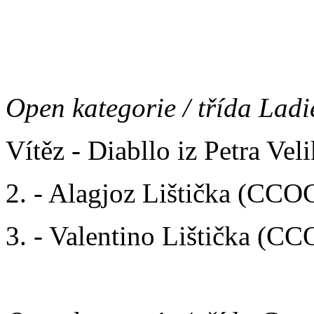
3. - Malchik Brutalny iz A
Open kategorie / třída Ladi
Vítěz - Diabllo iz Petra Ve
2. - Alagjoz Lištička (CCO
3. - Valentino Lištička (C