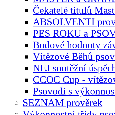
Čekatelé titulů Mast
ABSOLVENTI prov
PES ROKU a PSO
Bodové hodnoty zá
Vítězové Běhů pso
NEJ soutěžní úspěc
CCOC Cup - vítězo
Psovodi s výkonnos
SEZNAM prověrek
Výkonnostní třídy ps