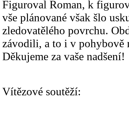
Figuroval Roman, k figurov
vše plánované však šlo usku
zledovatělého povrchu. Obd
závodili, a to i v pohybově 
Děkujeme za vaše nadšení!
Vítězové soutěží:
AGILITY/ BĚH
Baby kategorie (rekordní úča