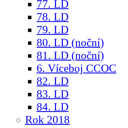
77. LD
78. LD
79. LD
80. LD (noční)
81. LD (noční)
6. Víceboj CCOC
82. LD
83. LD
84. LD
Rok 2018