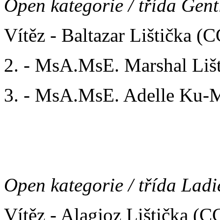
Open kategorie / třída Gen
Vítěz - Baltazar Lištička 
2. - MsA.MsE. Marshal Lišt
3. - MsA.MsE. Adelle Ku-
AGILITY/ PŘEKÁŽKOV
Open kategorie / třída Ladi
Vítěz - Alagjoz Lištička (