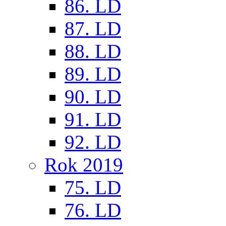
86. LD
87. LD
88. LD
89. LD
90. LD
91. LD
92. LD
Rok 2019
75. LD
76. LD