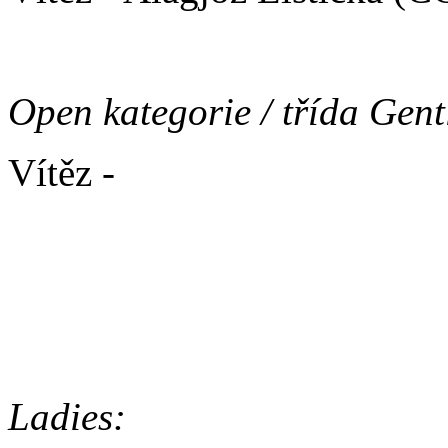
Open kategorie / třída Gen
Vítěz -
MsA.MsE. Marshal L
2. - MsA.MsE. Adelle Ku-
ŠAMPIONÁT V BĚHU 2017 
Ladies: