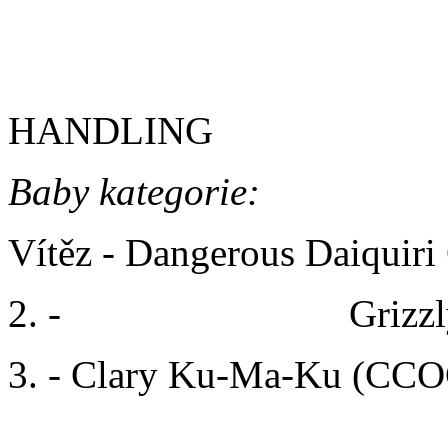
A + I: 17,00 s
HANDLING
Baby kategorie:
Vítěz - Dangerous Daiquiri
2. -
Darkness Debbie
Grizz
3. - Clary Ku-Ma-Ku (CCO